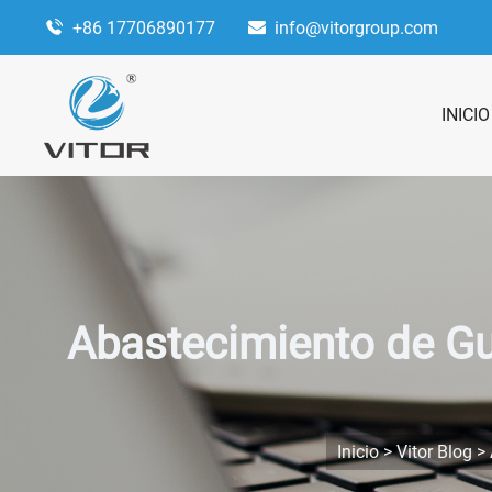
+86 17706890177
info@vitorgroup.com
INICIO
Abastecimiento de G
Inicio
>
Vitor Blog
>