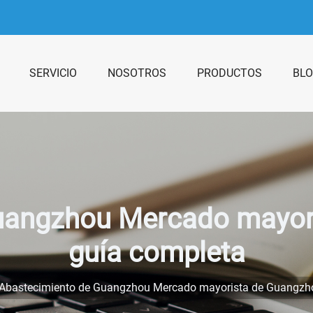
SERVICIO
NOSOTROS
PRODUCTOS
BL
uangzhou Mercado mayori
guía completa
Abastecimiento de Guangzhou Mercado mayorista de Guangzho