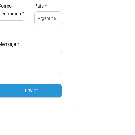
Correo
País
*
electrónico
*
Mensaje
*