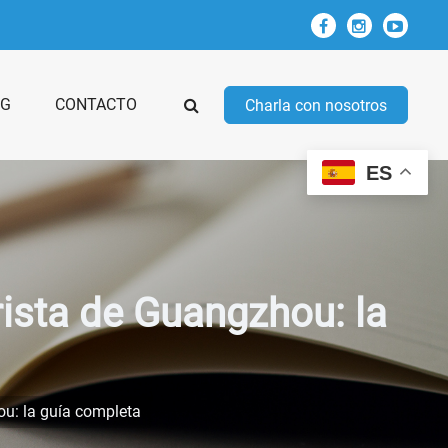
OG
CONTACTO
Charla con nosotros
ES
sta de Guangzhou: la
u: la guía completa