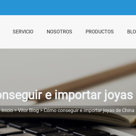
SERVICIO
NOSOTROS
PRODUCTOS
BL
seguir e importar joyas
Inicio
>
Vitor Blog
>
Cómo conseguir e importar joyas de China