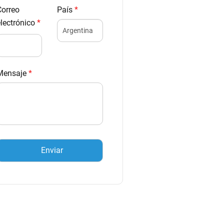
Correo
País
*
electrónico
*
Mensaje
*