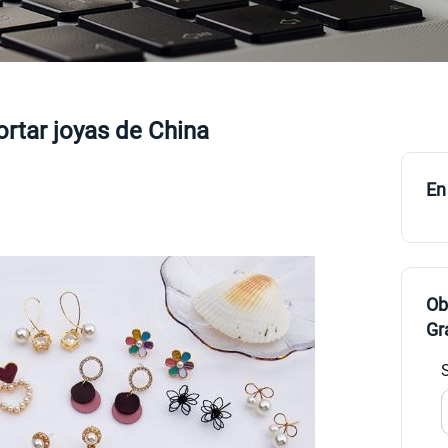
rtar joyas de China
En
Ob
Gr