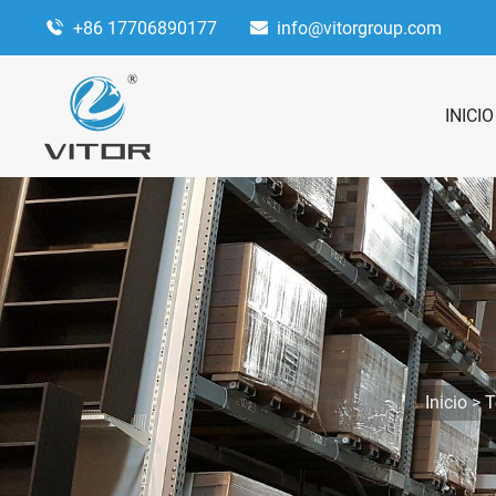
+86 17706890177
info@vitorgroup.com
INICIO
Inicio
>
T