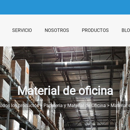
SERVICIO
NOSOTROS
PRODUCTOS
BL
Material de oficina
odos los productos
>
Papelería y Material de Oficina
>
Material 