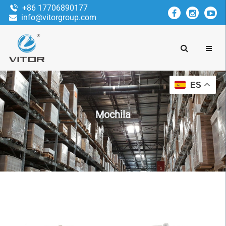
+86 17706890177
info@vitorgroup.com
ES
Mochila