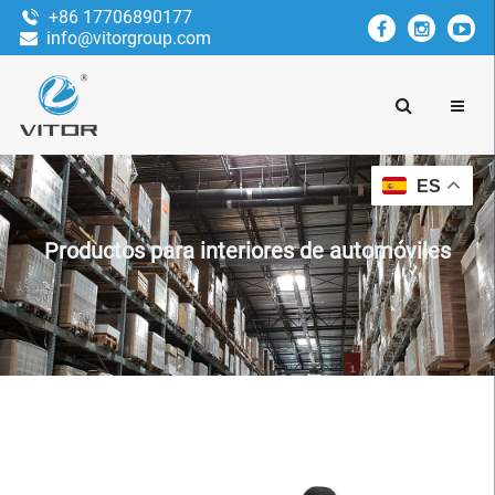
+86 17706890177
info@vitorgroup.com
ES
Productos para interiores de automóviles