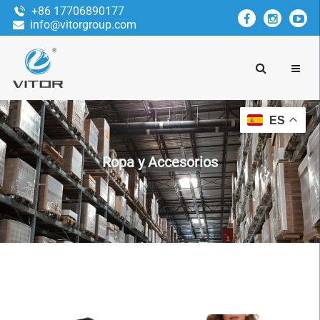
+86 17706890177
info@vitorgroup.com
ES
Ropa y Accesorios