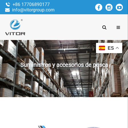
+86 17706890177
info@vitorgroup.com
ES
Suministros y accesorios de pesca