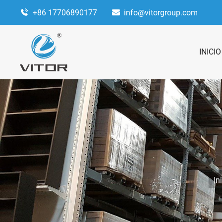
+86 17706890177
info@vitorgroup.com
INICIO
In