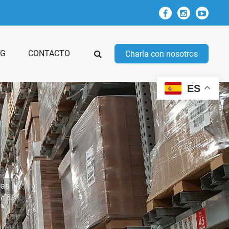
OG
CONTACTO
Charla con nosotros
ES
las