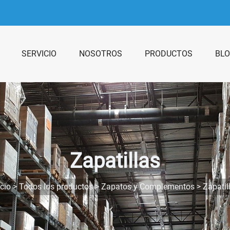
SERVICIO
NOSOTROS
PRODUCTOS
BL
Zapatillas
icio
>
Todos los productos
>
Zapatos y Complementos
>
Zapatil