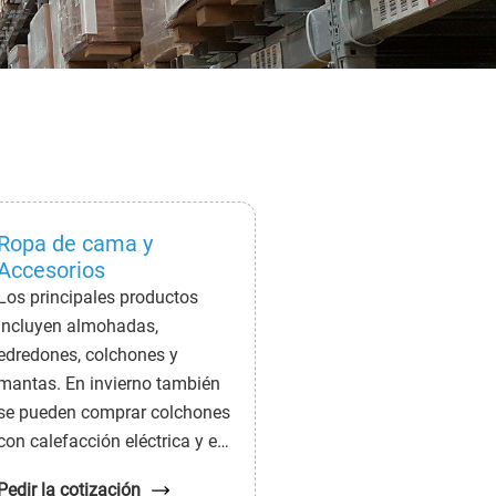
Ropa de cama y
Accesorios
Los principales productos
incluyen almohadas,
edredones, colchones y
mantas. En invierno también
se pueden comprar colchones
con calefacción eléctrica y en
verano, colchones fabricados
Pedir la cotización