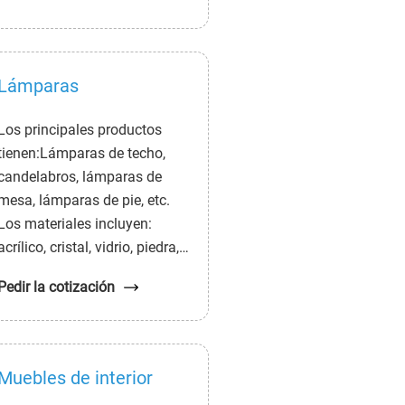
con materiales fríos. Por
supuesto, también hay
artículos de boda para bodas.
Lámparas
Los principales productos
tienen:Lámparas de techo,
candelabros, lámparas de
mesa, lámparas de pie, etc.
Los materiales incluyen:
acrílico, cristal, vidrio, piedra,
tela, plástico, caucho plástico,
Pedir la cotización
mármol, hierro, cobre,
aluminio, fibra de vidrio, fibra
de carbono, etc.
Muebles de interior