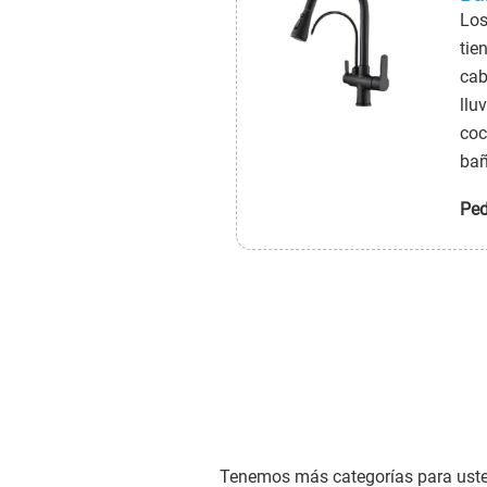
Los
tie
cab
llu
coc
bañ
dif
Ped
seg
Tenemos más categorías para usted