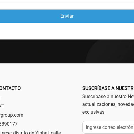
CONTACTO
SUSCRÍBASE A NUESTR
Suscríbase a nuestro New
g
actualizaciones, noveda
VT
exclusivas. ⁣⁣
rgroup.com
6890177
 tercer distrito de Yinhai, calle