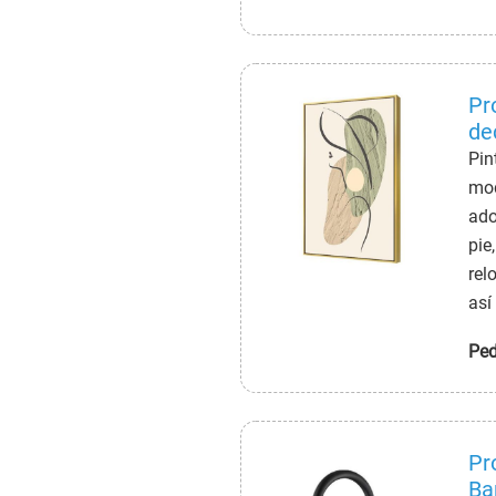
equ
jar
Pr
de
Al
Pin
ho
mod
ado
pie
rel
así
alm
Ped
caj
cos
Pr
Ba