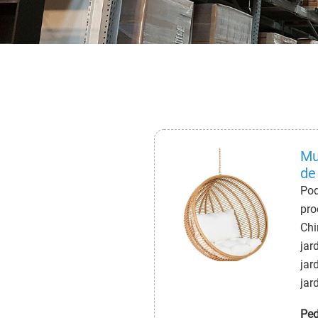
Mu
de
Pod
pro
Chi
jar
jar
jar
con
Ped