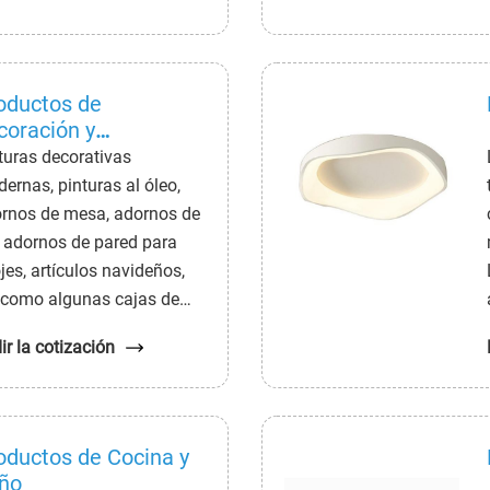
ipos de riego, vallas,
dineras, etc.
oductos de
coración y
macenamiento del
turas decorativas
ga
ernas, pinturas al óleo,
rnos de mesa, adornos de
, adornos de pared para
ojes, artículos navideños,
 como algunas cajas de
acenamiento, zapateros y
ir la cotización
as de almacenamiento de
méticos.
oductos de Cocina y
ño