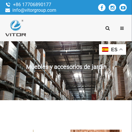
+86 17706890177
info@vitorgroup.com
ES
Muebles y accesorios de jardín